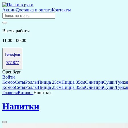
Акции
Доставка и оплата
Контакты
Время работы
11.00 - 00.00
Телефон
977-877
Оренбург
Войти
Комбо
Сеты
Роллы
Пицца 25см
Пицца 35см
Онигири
Суши/Гунка
Комбо
Сеты
Роллы
Пицца 25см
Пицца 35см
Онигири
Суши/Гунка
Главная
Каталог
Напитки
Напитки