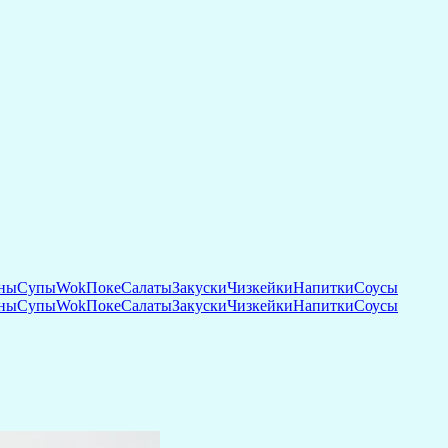
ны
Супы
Wok
Поке
Салаты
Закуски
Чизкейки
Напитки
Соусы
ны
Супы
Wok
Поке
Салаты
Закуски
Чизкейки
Напитки
Соусы