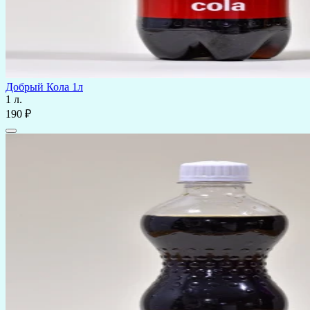
Добрый Кола 1л
1 л.
190 ₽