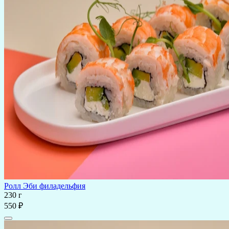
Ролл Эби филадельфия
230 г
550 ₽