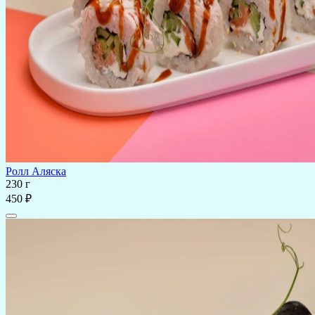
Ролл Аляска
230 г
450 ₽