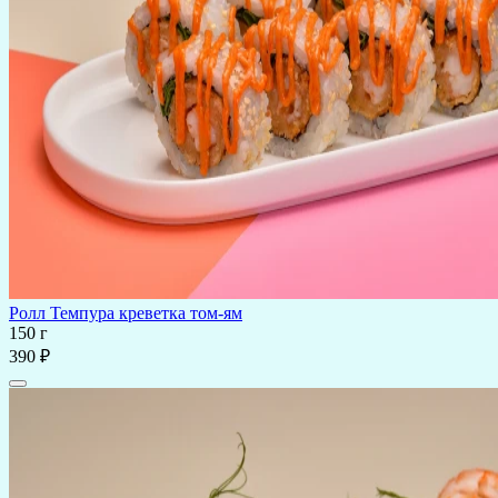
Ролл Темпура креветка том-ям
150 г
390 ₽