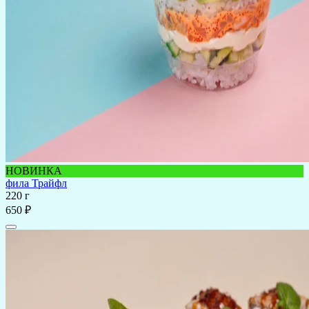
НОВИНКА
фила Трайфл
220 г
650 ₽