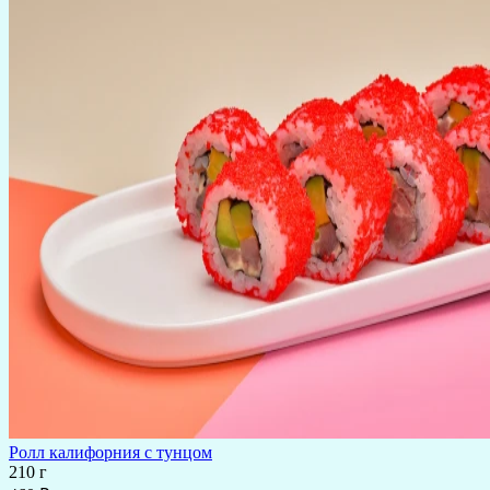
Ролл калифорния с тунцом
210 г