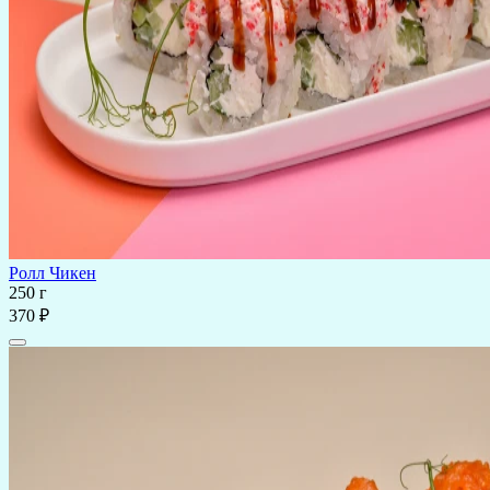
Ролл Чикен
250 г
370 ₽