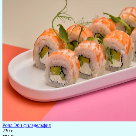
Ролл Эби филадельфия
230 г