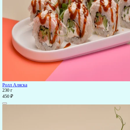
Ролл Аляска
230 г
450 ₽