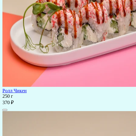
Ролл Чикен
250 г
370 ₽