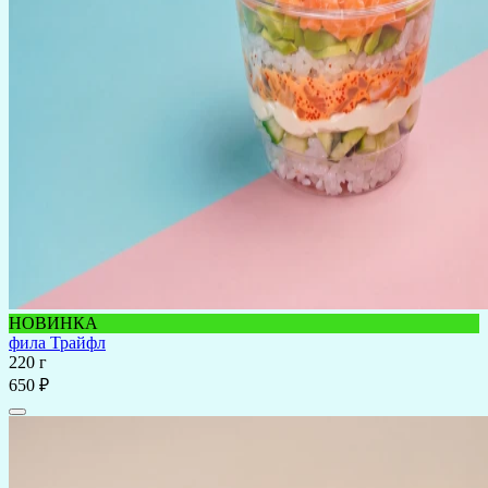
НОВИНКА
фила Трайфл
220 г
650 ₽