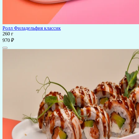
Ролл Филадельфия классик
260 г
970 ₽