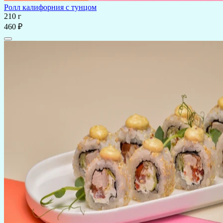
Ролл калифорния с тунцом
210 г
460 ₽